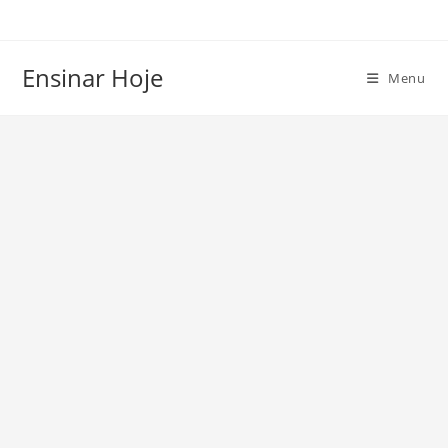
Ir
para
o
Ensinar Hoje
Menu
conteúdo