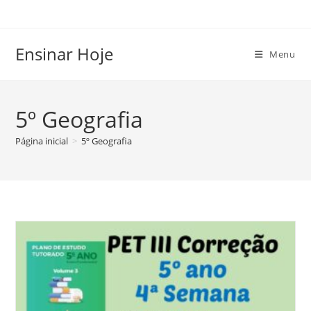
Ir
para
o
Ensinar Hoje
Menu
conteúdo
5º Geografia
Página inicial
>
5º Geografia