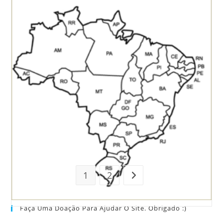
1
2
Ir para a próxima página
Faça Uma Doação Para Ajudar O Site. Obrigado :)