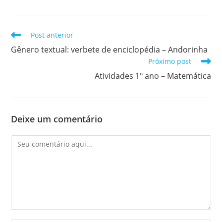
Leia
Post anterior
mais
Gênero textual: verbete de enciclopédia – Andorinha
artigos
Próximo post
Atividades 1º ano – Matemática
Deixe um comentário
Comentário