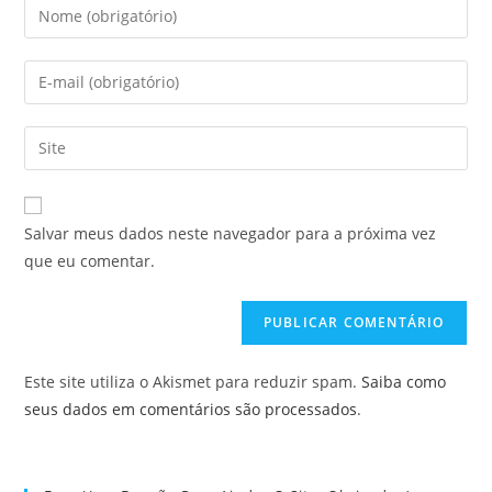
Digite
seu
nome
Digite
ou
seu
nome
endereço
Digite
de
de
o
usuário
e-
URL
para
mail
do
comentar
Salvar meus dados neste navegador para a próxima vez
para
seu
que eu comentar.
comentar
site
(opcional)
Este site utiliza o Akismet para reduzir spam.
Saiba como
seus dados em comentários são processados
.