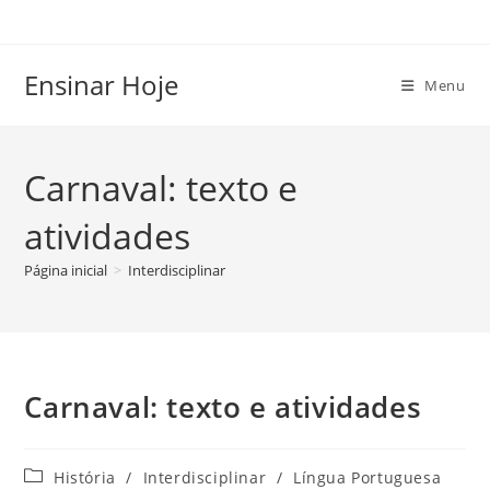
Ir
para
o
Ensinar Hoje
Menu
conteúdo
Carnaval: texto e
atividades
Página inicial
>
Interdisciplinar
Carnaval: texto e atividades
Categoria
História
/
Interdisciplinar
/
Língua Portuguesa