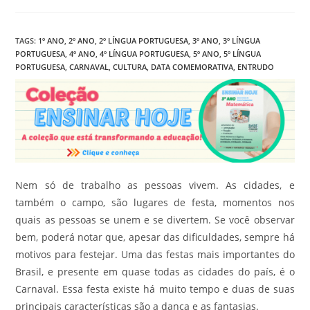
do
post:
TAGS
:
1º ANO
,
2º ANO
,
2º LÍNGUA PORTUGUESA
,
3º ANO
,
3º LÍNGUA
PORTUGUESA
,
4º ANO
,
4º LÍNGUA PORTUGUESA
,
5º ANO
,
5º LÍNGUA
PORTUGUESA
,
CARNAVAL
,
CULTURA
,
DATA COMEMORATIVA
,
ENTRUDO
Nem só de trabalho as pessoas vivem. As cidades, e
também o campo, são lugares de festa, momentos nos
quais as pessoas se unem e se divertem. Se você observar
bem, poderá notar que, apesar das dificuldades, sempre há
motivos para festejar. Uma das festas mais importantes do
Brasil, e presente em quase todas as cidades do país, é o
Carnaval. Essa festa existe há muito tempo e duas de suas
principais características são a dança e as fantasias.