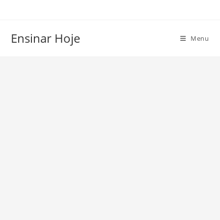
Ir
para
o
Ensinar Hoje
Menu
conteúdo