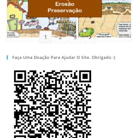
1
2
3
Ir para a próxima págin
Faça Uma Doação Para Ajudar O Site. Obrigado :)