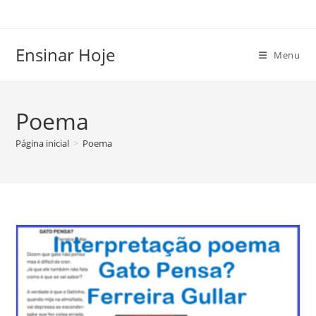
Ir
para
o
Ensinar Hoje
Menu
conteúdo
Poema
Página inicial
>
Poema