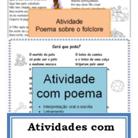
Posts Recentes
Interpretação de Texto: Poema Os Animais da Floresta | Atividade
BNCC
Atividade de Arte: Desenho para colorir dinossauros
Fábulas para ler e colorir
Dia dos Pais – desenhos para colorir
Desenhos para colorir
Desenhos para colorir: Galinha Pintadinha
Desenhos para colorir: Naruto
Desenhos para colorir: Folclore
Desenhos para Colorir Turma da Mônica
Números para colorir