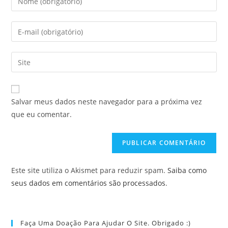
seu
nome
Digite
ou
seu
nome
endereço
Digite
de
de
o
usuário
e-
URL
para
mail
do
comentar
Salvar meus dados neste navegador para a próxima vez
para
seu
que eu comentar.
comentar
site
(opcional)
Este site utiliza o Akismet para reduzir spam.
Saiba como
seus dados em comentários são processados
.
Faça Uma Doação Para Ajudar O Site. Obrigado :)