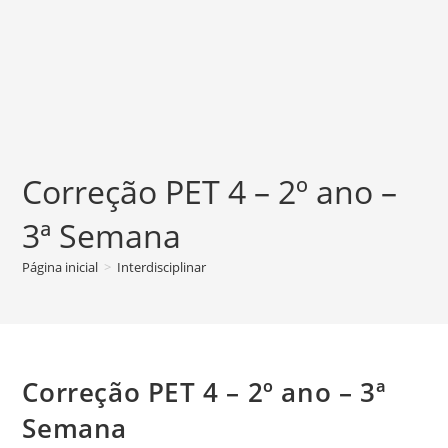
Correção PET 4 – 2º ano –
3ª Semana
Página inicial
>
Interdisciplinar
Correção PET 4 – 2º ano – 3ª
Semana