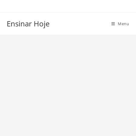
Ir
para
o
Ensinar Hoje
Menu
conteúdo