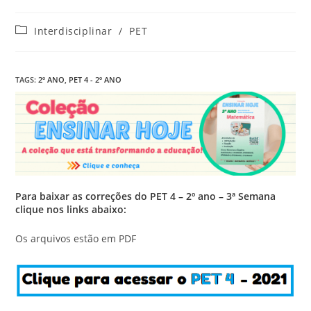
Categoria
Interdisciplinar
/
PET
do
post:
TAGS
:
2º ANO
,
PET 4 - 2º ANO
Para baixar as correções do PET 4 – 2º ano – 3ª Semana
clique nos links abaixo:
Os arquivos estão em PDF