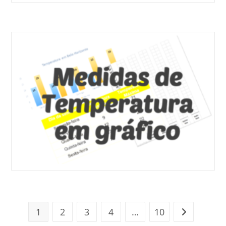
1
2
3
4
…
10
Ir para a pr