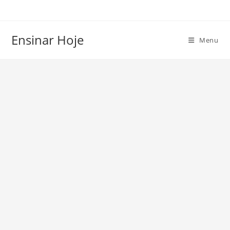
Ir
para
o
Ensinar Hoje
Menu
conteúdo