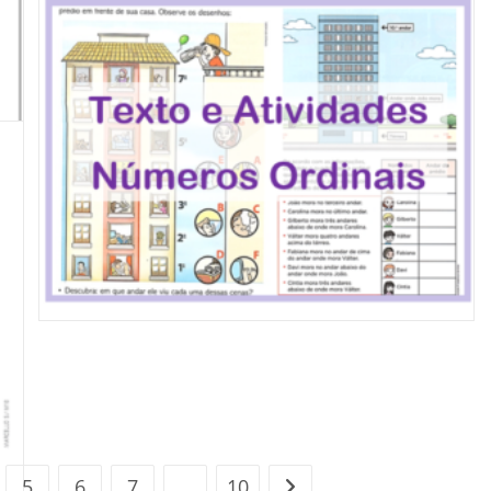
5
6
7
…
10
Ir para a próxima página