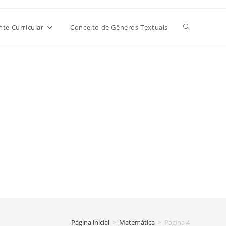
Alternar
e Curricular
Conceito de Gêneros Textuais
pesquisa
do
site
Página inicial
>
Matemática
>
Página 4