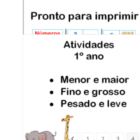
1
2
3
4
Ir para a página anterior