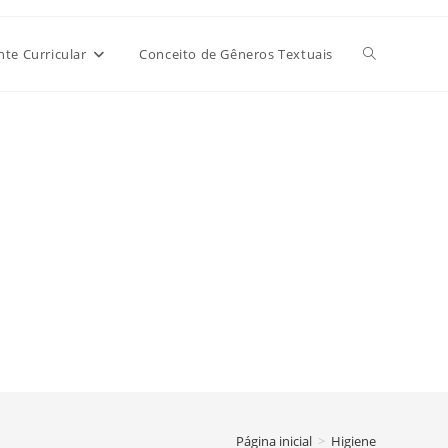
Alternar
e Curricular
Conceito de Gêneros Textuais
pesquisa
do
site
Página inicial
>
Higiene