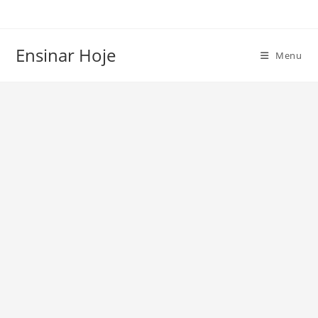
Ir
para
o
Ensinar Hoje
Menu
conteúdo