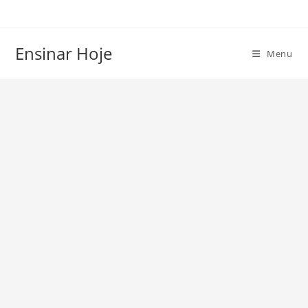
Ir
para
o
Ensinar Hoje
Menu
conteúdo