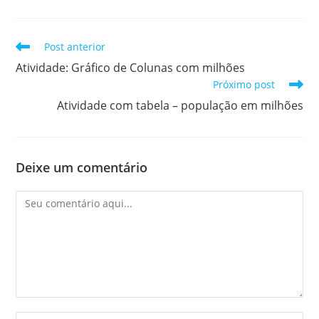
Leia
Post anterior
mais
Atividade: Gráfico de Colunas com milhões
artigos
Próximo post
Atividade com tabela – população em milhões
Deixe um comentário
Comentário