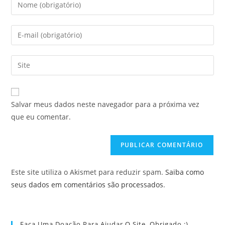
Digite
seu
nome
Digite
ou
seu
nome
endereço
Digite
de
de
o
usuário
e-
URL
para
mail
do
comentar
Salvar meus dados neste navegador para a próxima vez
para
seu
que eu comentar.
comentar
site
(opcional)
Este site utiliza o Akismet para reduzir spam.
Saiba como
seus dados em comentários são processados
.
Faça Uma Doação Para Ajudar O Site. Obrigado :)