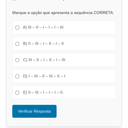
Marque a opção que apresenta a sequência CORRETA.
A) III – II – I – I – I – III.
B) II – III – I – II – I – II.
C) III – II – I – II – I – III.
D) I – III – II – III – II – I.
E) II – III – I – I – I – II.
Verificar Resposta