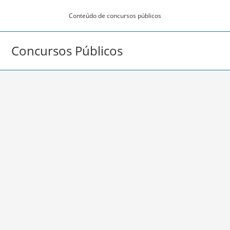
Ir
Conteúdo de concursos públicos
para
o
conteúdo
Concursos Públicos