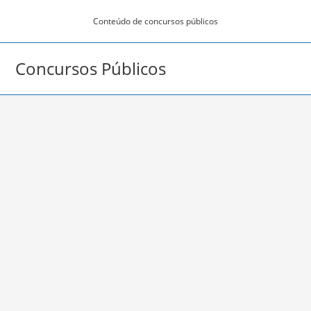
Ir
Conteúdo de concursos públicos
para
o
conteúdo
Concursos Públicos