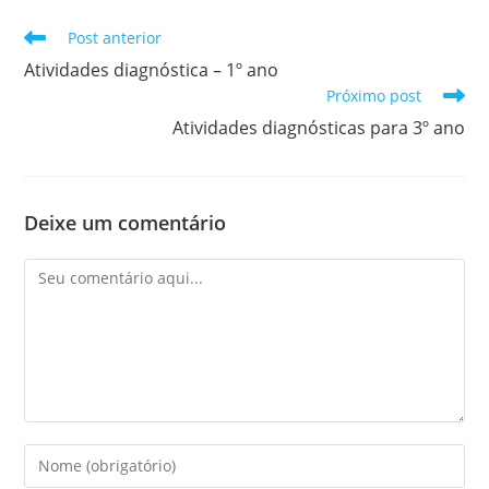
Leia
Post anterior
mais
Atividades diagnóstica – 1º ano
artigos
Próximo post
Atividades diagnósticas para 3º ano
Deixe um comentário
Comentário
Digite
seu