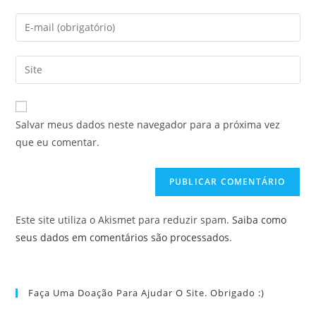
nome
Digite
ou
seu
nome
endereço
Digite
de
de
o
usuário
e-
URL
para
mail
do
comentar
Salvar meus dados neste navegador para a próxima vez
para
seu
que eu comentar.
comentar
site
(opcional)
Este site utiliza o Akismet para reduzir spam.
Saiba como
seus dados em comentários são processados
.
Faça Uma Doação Para Ajudar O Site. Obrigado :)