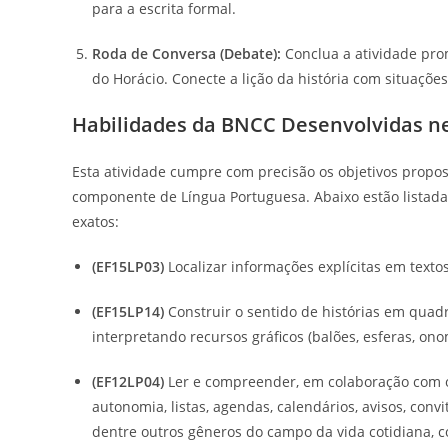
para a escrita formal.
Roda de Conversa (Debate):
Conclua a atividade pro
do Horácio. Conecte a lição da história com situaçõe
Habilidades da BNCC Desenvolvidas ne
Esta atividade cumpre com precisão os objetivos propo
componente de Língua Portuguesa. Abaixo estão listadas
exatos:
(EF15LP03)
Localizar informações explícitas em textos
(EF15LP14)
Construir o sentido de histórias em quadr
interpretando recursos gráficos (balões, esferas, on
(
EF12LP04)
Ler e compreender, em colaboração com os
autonomia, listas, agendas, calendários, avisos, conv
dentre outros gêneros do campo da vida cotidiana, 