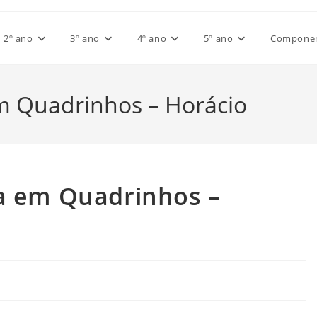
2º ano
3º ano
4º ano
5º ano
Component
em Quadrinhos – Horácio
ia em Quadrinhos –