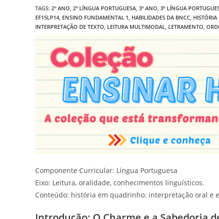
TAGS
:
2º ANO
,
2º LÍNGUA PORTUGUESA
,
3º ANO
,
3º LÍNGUA PORTUGUE
EF15LP14
,
ENSINO FUNDAMENTAL 1
,
HABILIDADES DA BNCC
,
HISTÓRIA
INTERPRETAÇÃO DE TEXTO
,
LEITURA MULTIMODAL
,
LETRAMENTO
,
ORD
Componente Curricular: Língua Portuguesa
Eixo: Leitura, oralidade, conhecimentos linguísticos.
Conteúdo: história em quadrinho: interpretação oral e e
Introdução: O Charme e a Sabedoria d