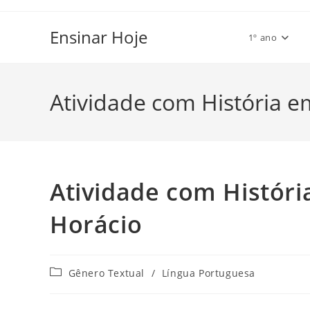
Ir
para
Ensinar Hoje
1º ano
o
conteúdo
Atividade com História 
Atividade com Histór
Horácio
Categoria
Gênero Textual
/
Língua Portuguesa
do
post: