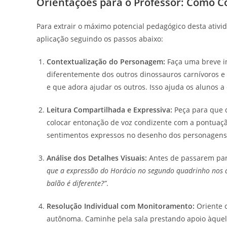
Orientações para o Professor: Como C
Para extrair o máximo potencial pedagógico desta ativ
aplicação seguindo os passos abaixo:
Contextualização do Personagem:
Faça uma breve in
diferentemente dos outros dinossauros carnívoros e a
e que adora ajudar os outros. Isso ajuda os alunos
Leitura Compartilhada e Expressiva:
Peça para que d
colocar entonação de voz condizente com a pontuação
sentimentos expressos no desenho dos personagens
Análise dos Detalhes Visuais:
Antes de passarem para
que a expressão do Horácio no segundo quadrinho nos di
balão é diferente?”
.
Resolução Individual com Monitoramento:
Oriente o
autônoma. Caminhe pela sala prestando apoio àquele