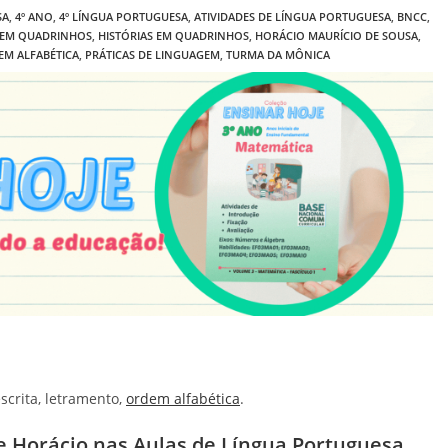
SA
,
4º ANO
,
4º LÍNGUA PORTUGUESA
,
ATIVIDADES DE LÍNGUA PORTUGUESA
,
BNCC
,
 EM QUADRINHOS
,
HISTÓRIAS EM QUADRINHOS
,
HORÁCIO MAURÍCIO DE SOUSA
,
EM ALFABÉTICA
,
PRÁTICAS DE LINGUAGEM
,
TURMA DA MÔNICA
scrita, letramento,
ordem alfabética
.
e Horácio nas Aulas de Língua Portuguesa