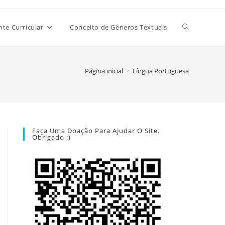
Alternar
e Curricular
Conceito de Gêneros Textuais
pesquisa
Página inicial
>
Língua Portuguesa
do
Faça Uma Doação Para Ajudar O Site.
Obrigado :)
site