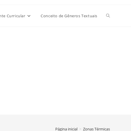
Alternar
e Curricular
Conceito de Gêneros Textuais
pesquisa
do
site
Página inicial
>
Zonas Térmicas