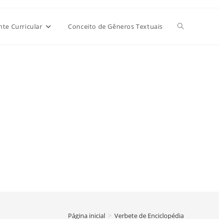
Alternar
e Curricular
Conceito de Gêneros Textuais
pesquisa
do
site
Página inicial
>
Verbete de Enciclopédia