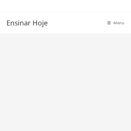
Ir
para
o
Ensinar Hoje
Menu
conteúdo