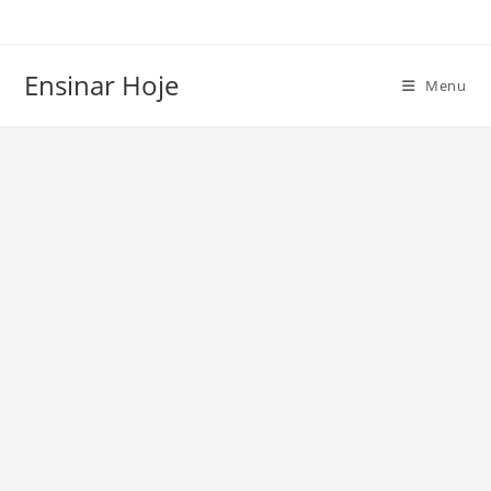
Ir
para
o
Ensinar Hoje
Menu
conteúdo