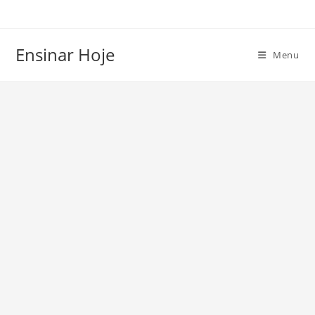
Ir
para
o
Ensinar Hoje
Menu
conteúdo