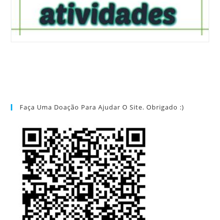
Faça Uma Doação Para Ajudar O Site. Obrigado :)