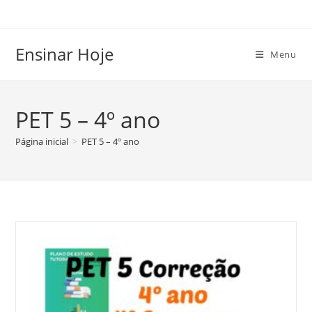
Ir
para
o
Ensinar Hoje
Menu
conteúdo
PET 5 – 4º ano
Página inicial
>
PET 5 – 4º ano