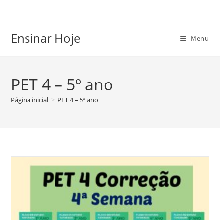
Ir
para
o
Ensinar Hoje
Menu
conteúdo
PET 4 – 5º ano
Página inicial
>
PET 4 – 5º ano