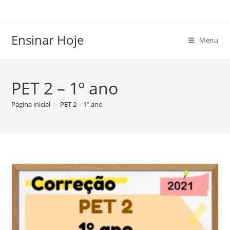
Ir
para
o
Ensinar Hoje
Menu
conteúdo
PET 2 – 1º ano
Página inicial
>
PET 2 – 1º ano