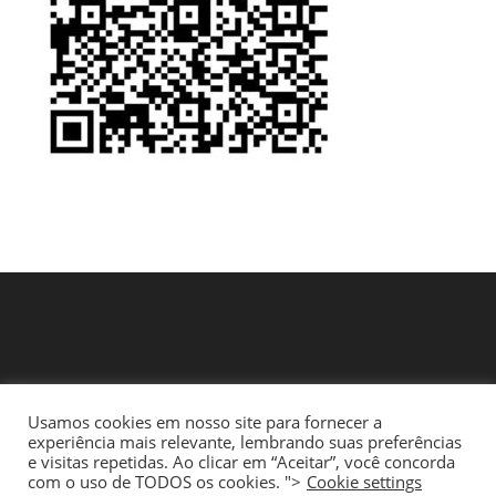
Usamos cookies em nosso site para fornecer a
Início
Política de Privacidade e Termos de Uso
experiência mais relevante, lembrando suas preferências
Quem Somos – Fale Conosco
Língua Portuguesa
Matemática
e visitas repetidas. Ao clicar em “Aceitar”, você concorda
Ciências
Geografia
História
Interdisciplinar
com o uso de TODOS os cookies. ">
Cookie settings
Ensino Religioso
Componente Curricular: Arte