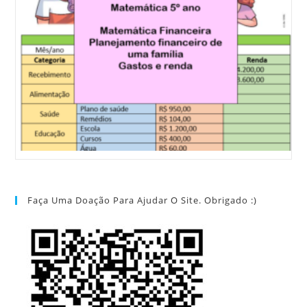
Faça Uma Doação Para Ajudar O Site. Obrigado :)