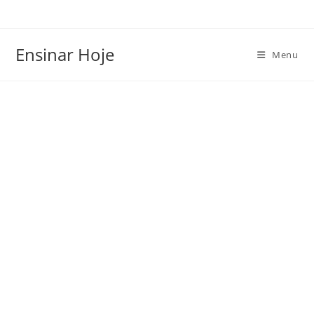
Ir
para
o
Ensinar Hoje
Menu
conteúdo