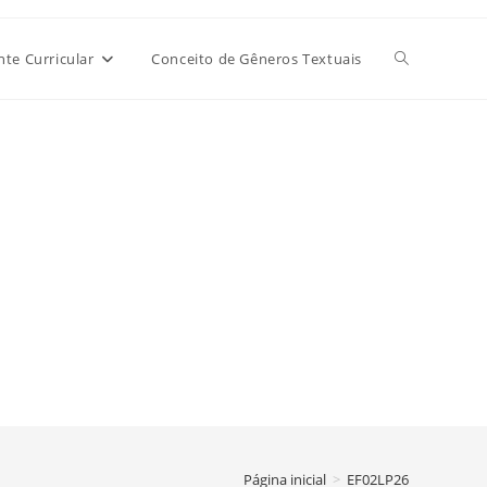
Alternar
e Curricular
Conceito de Gêneros Textuais
pesquisa
do
site
Página inicial
>
EF02LP26