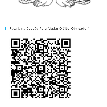
Faça Uma Doação Para Ajudar O Site. Obrigado :)