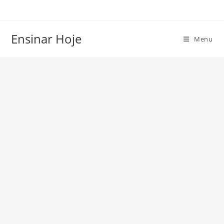
Ir
para
o
Ensinar Hoje
Menu
conteúdo