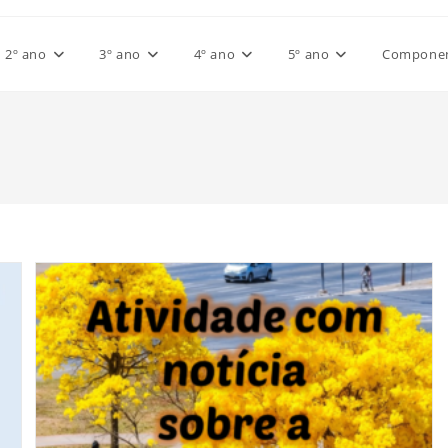
2º ano
3º ano
4º ano
5º ano
Component