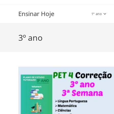
Ir
para
Ensinar Hoje
1º ano
o
conteúdo
3º ano