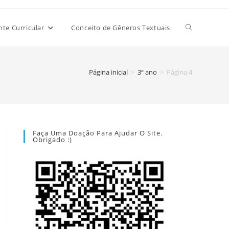
Alternar
e Curricular
Conceito de Gêneros Textuais
pesquisa
Página inicial
>
3º ano
>
Página 4
do
Faça Uma Doação Para Ajudar O Site.
Obrigado :)
site