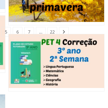
5
6
7
…
22
Ir para a próxima página