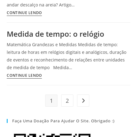
–
andar descalço na areia? Artigo…
Revista
Língua
CONTINUE LENDO
Ciência
Portuguesa
Hoje
Medida de tempo: o relógio
das
Crianças
Matemática Grandezas e Medidas Medidas de tempo:
leitura de horas em relógios digitais e analógicos, duração
de eventos e reconhecimento de relações entre unidades
de medida de tempo Medida…
Medida
CONTINUE LENDO
de
tempo:
o
1
2
Ir para a próxima página
relógio
Faça Uma Doação Para Ajudar O Site. Obrigado :)