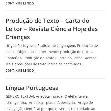
Atividade
CONTINUE LENDO
Hoje
com
das
Carta
Crianças
Produção de Texto – Carta do
do
Leitor – Revista Ciência Hoje das
Leitor
–
Crianças
Encantada
Língua Portuguesa Práticas de Linguagem: Produção de
textos. Objeto do conhecimento: produção de textos.
Conteúdo: Produção de Texto - Carta do Leitor Acesse:
Mais produções de texto Índice de conteúdos…
Produção
CONTINUE LENDO
de
Texto
Língua Portuguesa
–
Carta
GÊNERO TEXTUAL Anedota - piada: O elefante e a
do
formiguinha. Anedota - piada: A pescaria. Artigo de
Leitor
divulgação científica: por que devemos ter cuidado ao