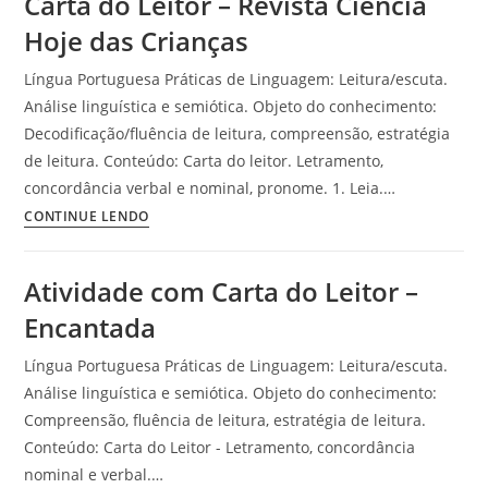
Carta do Leitor – Revista Ciência
–
Texto
Hoje das Crianças
e
Língua Portuguesa Práticas de Linguagem: Leitura/escuta.
Atividades
Análise linguística e semiótica. Objeto do conhecimento:
Decodificação/fluência de leitura, compreensão, estratégia
de leitura. Conteúdo: Carta do leitor. Letramento,
concordância verbal e nominal, pronome. 1. Leia.…
Atividade
CONTINUE LENDO
com
Gênero
Atividade com Carta do Leitor –
Textual
Encantada
–
Carta
Língua Portuguesa Práticas de Linguagem: Leitura/escuta.
do
Análise linguística e semiótica. Objeto do conhecimento:
Leitor
Compreensão, fluência de leitura, estratégia de leitura.
–
Conteúdo: Carta do Leitor - Letramento, concordância
Revista
nominal e verbal.…
Ciência