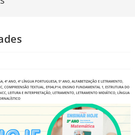
dades
SA
,
4º ANO
,
4º LÍNGUA PORTUGUESA
,
5º ANO
,
ALFABETIZAÇÃO E LETRAMENTO
,
CC
,
COMPREENSÃO TEXTUAL
,
EF04LP14
,
ENSINO FUNDAMENTAL 1
,
ESTRUTURA DO
BNCC
,
LEITURA E INTERPRETAÇÃO
,
LETRAMENTO
,
LETRAMENTO MIDIÁTICO
,
LÍNGUA
ORNALÍSTICO