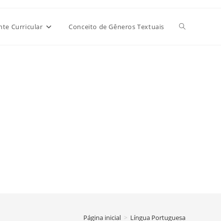
Alternar
e Curricular
Conceito de Gêneros Textuais
pesquisa
do
site
Página inicial
>
Língua Portuguesa