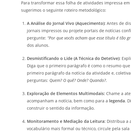
Para transformar essa folha de atividades impressa em u
sugerimos o seguinte roteiro metodológico:
A Análise do Jornal Vivo (Aquecimento):
Antes de dis
jornais impressos ou projete portais de notícias con
pergunte:
“Por que vocês acham que esse título é tão g
dos alunos.
Desmistificando o Lide (A Técnica do Detetive):
Expli
Diga que o primeiro parágrafo é como o resumo que 
primeiro parágrafo da notícia da atividade e, colet
perguntas:
Quem? O quê? Onde? Quando?
.
Exploração de Elementos Multimodais:
Chame a aten
acompanham a notícia, bem como para a
legenda
. 
construir o sentido da informação.
Monitoramento e Mediação da Leitura:
Distribua a 
vocabulário mais formal ou técnico, circule pela sa