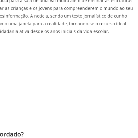
ícia
para a sala de aula vai muito além de ensinar as estruturas
citar as crianças e os jovens para compreenderem o mundo ao seu
esinformação. A notícia, sendo um texto jornalístico de cunho
omo uma janela para a realidade, tornando-se o recurso ideal
cidadania ativa desde os anos iniciais da vida escolar.
bordado?