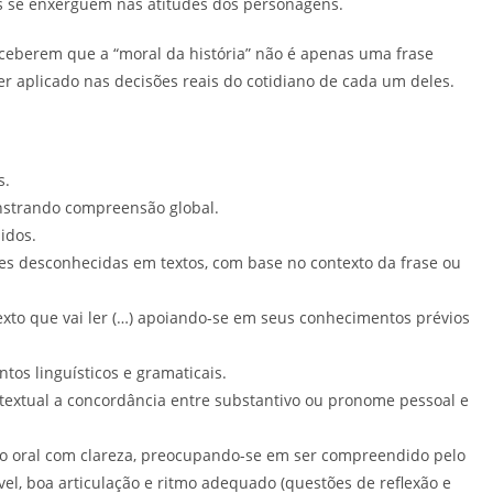
s se enxerguem nas atitudes dos personagens.
ceberem que a “moral da história” não é apenas uma frase
r aplicado nas decisões reais do cotidiano de cada um deles.
s.
monstrando compreensão global.
lidos.
ões desconhecidas em textos, com base no contexto da frase ou
exto que vai ler (…) apoiando-se em seus conhecimentos prévios
ntos linguísticos e gramaticais.
 textual a concordância entre substantivo ou pronome pessoal e
io oral com clareza, preocupando-se em ser compreendido pelo
el, boa articulação e ritmo adequado (questões de reflexão e