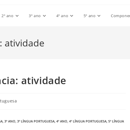
2º ano
3º ano
4º ano
5º ano
Component
: atividade
cia: atividade
rtuguesa
SA
,
3º ANO
,
3º LÍNGUA PORTUGUESA
,
4º ANO
,
4º LÍNGUA PORTUGUESA
,
5º LÍNGUA