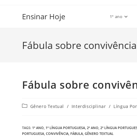
Ir
para
Ensinar Hoje
1º ano
o
conteúdo
Fábula sobre convivência
Fábula sobre convivên
Categoria
Gênero Textual
/
Interdisciplinar
/
Língua Po
do
post:
TAGS
:
1º ANO
,
1º LÍNGUA PORTUGUESA
,
2º ANO
,
2º LÍNGUA PORTUGUE
PORTUGUESA
,
CONVIVÊNCIA
,
FÁBULA
,
GÊNERO TEXTUAL