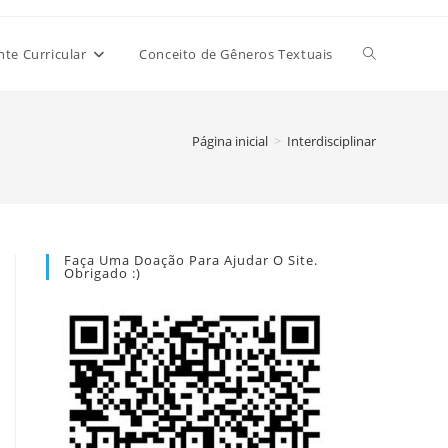
Alternar
e Curricular
Conceito de Gêneros Textuais
pesquisa
Página inicial
>
Interdisciplinar
do
Faça Uma Doação Para Ajudar O Site.
Obrigado :)
site