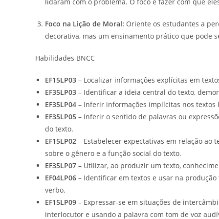
lidaram com o problema. O foco é fazer com que ele
Foco na Lição de Moral:
Oriente os estudantes a per
decorativa, mas um ensinamento prático que pode se
Habilidades BNCC
EF15LP03
– Localizar informações explícitas em texto
EF35LP03
– Identificar a ideia central do texto, de
EF35LP04
– Inferir informações implícitas nos textos 
EF35LP05
– Inferir o sentido de palavras ou express
do texto.
EF15LP02
– Estabelecer expectativas em relação ao t
sobre o gênero e a função social do texto.
EF35LP07
– Utilizar, ao produzir um texto, conhecime
EF04LP06
– Identificar em textos e usar na produção
verbo.
EF15LP09
– Expressar-se em situações de intercâmb
interlocutor e usando a palavra com tom de voz audív