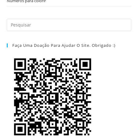
Números para colorir
Faça Uma Doação Para Ajudar O Site. Obrigado :)