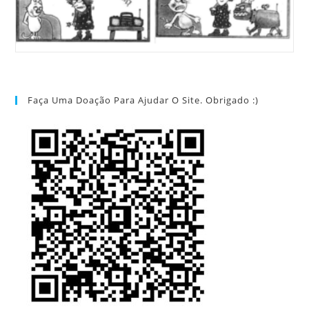
Faça Uma Doação Para Ajudar O Site. Obrigado :)