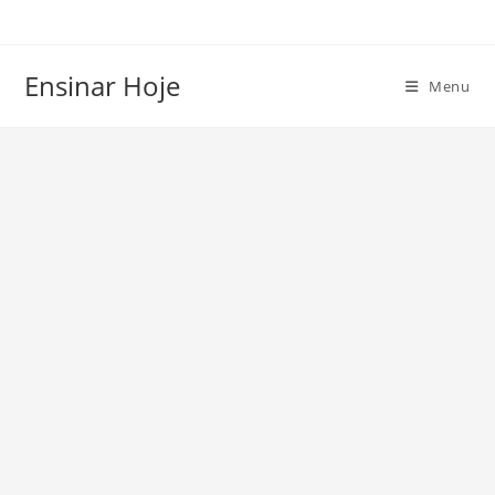
Ir
para
o
Ensinar Hoje
Menu
conteúdo