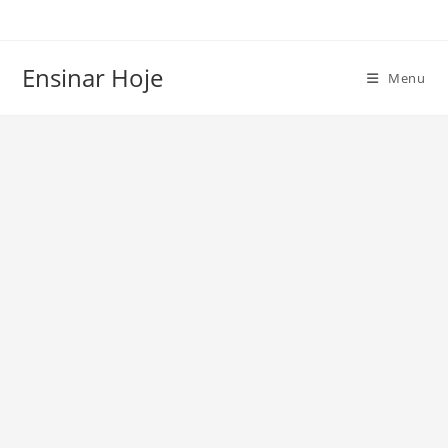
Ir
para
o
Ensinar Hoje
Menu
conteúdo