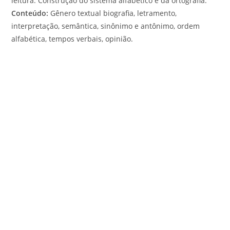
leitura. Construção do sistema alfabético e da ortografia.
Conteúdo:
Gênero textual biografia, letramento,
interpretação, semântica, sinônimo e antônimo, ordem
alfabética, tempos verbais, opinião.