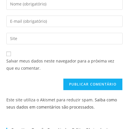
Digite
seu
nome
Digite
ou
seu
nome
endereço
Digite
de
de
o
usuário
e-
URL
para
mail
do
comentar
Salvar meus dados neste navegador para a próxima vez
para
seu
que eu comentar.
comentar
site
(opcional)
Este site utiliza o Akismet para reduzir spam.
Saiba como
seus dados em comentários são processados
.