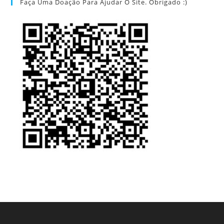
Faça Uma Doação Para Ajudar O Site. Obrigado :)