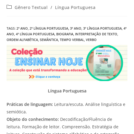
Categoria
Gênero Textual
/
Língua Portuguesa
do
post:
TAGS
:
2º ANO
,
2º LÍNGUA PORTUGUESA
,
3º ANO
,
3º LÍNGUA PORTUGUESA
,
4º
ANO
,
4º LÍNGUA PORTUGUESA
,
BIOGRAFIA
,
INTERPRETAÇÃO DE TEXTO
,
ORDEM ALFABÉTICA
,
SEMÂNTICA
,
TEMPO VERBAL
,
VERBO
Língua Portuguesa
Práticas de linguagem:
Leitura/escuta. Análise linguística e
semiótica.
Objeto do conhecimento:
Decodificação/Fluência de
leitura. Formação de leitor. Compreensão. Estratégia de