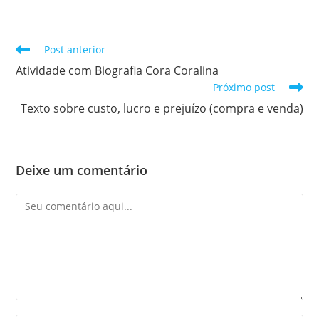
Leia
Post anterior
mais
Atividade com Biografia Cora Coralina
artigos
Próximo post
Texto sobre custo, lucro e prejuízo (compra e venda)
Deixe um comentário
Comentário