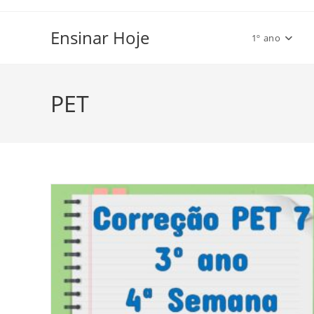
Ir
para
Ensinar Hoje
1º ano
o
conteúdo
PET