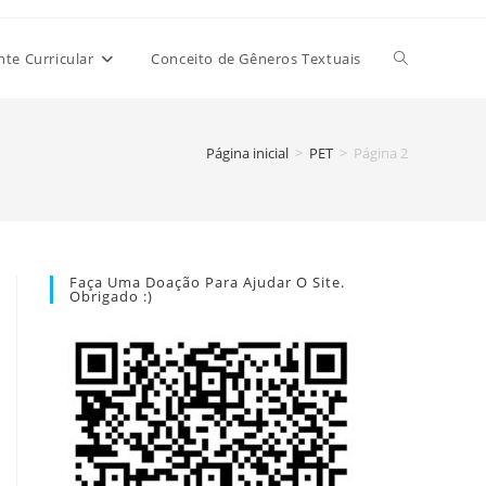
Alternar
e Curricular
Conceito de Gêneros Textuais
pesquisa
Página inicial
>
PET
>
Página 2
do
Faça Uma Doação Para Ajudar O Site.
Obrigado :)
site