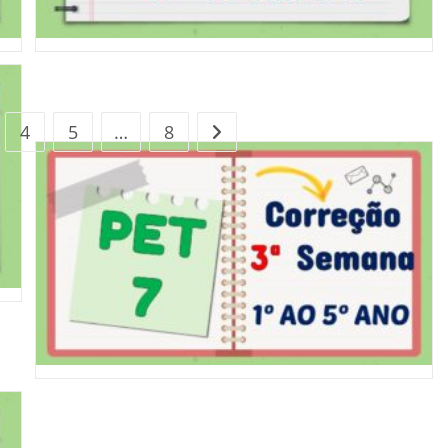
4
5
…
8
Ir para a próxima página