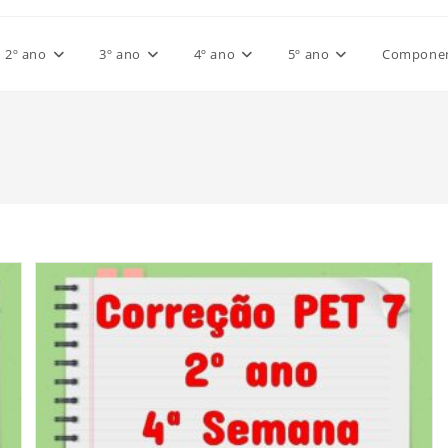
2º ano
3º ano
4º ano
5º ano
Component