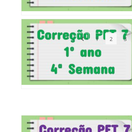
1
2
3
Ir para a página anterior