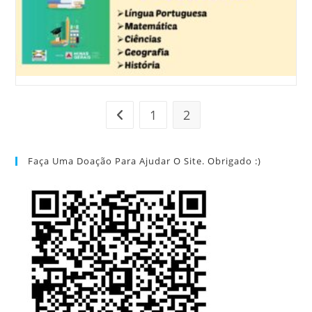
1
2
Ir para a página anterior
Faça Uma Doação Para Ajudar O Site. Obrigado :)