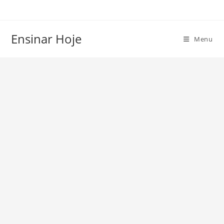
Ir
para
o
Ensinar Hoje
Menu
conteúdo