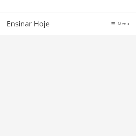
Ir
para
o
Ensinar Hoje
Menu
conteúdo