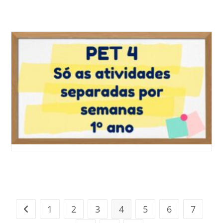
1
2
3
4
5
6
7
Ir para a página anterior