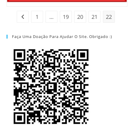
1
…
19
20
21
22
Ir para a página anterior
Faça Uma Doação Para Ajudar O Site. Obrigado :)