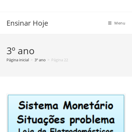
Ir
para
o
Ensinar Hoje
Menu
conteúdo
3º ano
Página inicial
>
3º ano
>
Página 22